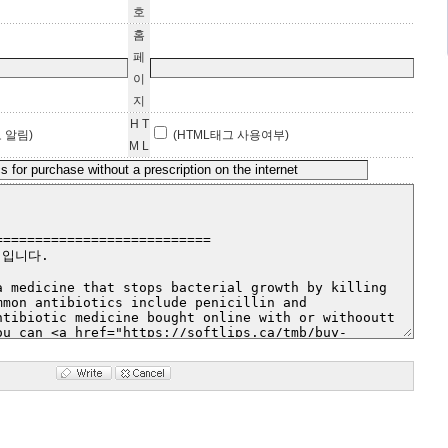
호
홈
페
이
지
H T
 알림)
(HTML태그 사용여부)
M L