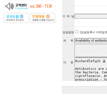
이 메 일
답글알림
(답글등록시 이메일로
제 목
내 용