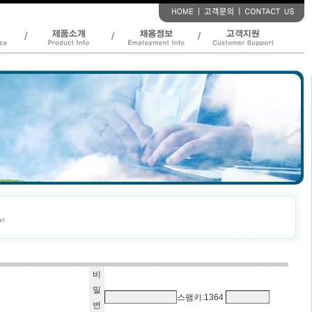
비
밀
스팸키:1364
번